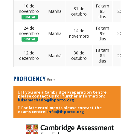
10 de
Faltam
31 de
novembro
Manhã
85
209 €
outubro
dias
DIGITAL
24 de
Faltam
14 de
novembro
Manhã
99
209 €
novembro
dias
DIGITAL
Faltam
12 de
30 de
Manhã
84
209 €
dezembro
outubro
dias
PROFICIENCY
Ver +
If you are a Cambridge Preparation Centre,
please contact us for further information:
luisamachado@ihporto.org
For late enrollments please contact the
exams centre:
info@ihporto.org