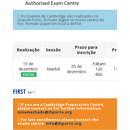
Os Exames de Cambridge são realizados no
Grande Porto, formato digital no nosso centro da
Foz, formato papel em local a definir.
Prazo para
Realização
Sessão
Preço
inscrição
15 de
Faltam
05 de
dezembro
Manhã
120
114 €
dezembro
dias
DIGITAL
FIRST
Ver +
If you are a Cambridge Preparation Centre,
please contact us for further information:
luisamachado@ihporto.org
For late enrollments please contact the
exams centre:
info@ihporto.org