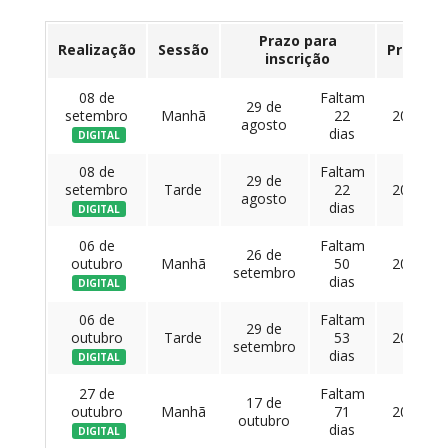
Prazo para
Realização
Sessão
Preço
inscrição
08 de
Faltam
29 de
setembro
Manhã
22
209 €
agosto
dias
DIGITAL
08 de
Faltam
29 de
setembro
Tarde
22
209 €
agosto
dias
DIGITAL
06 de
Faltam
26 de
outubro
Manhã
50
209 €
setembro
dias
DIGITAL
06 de
Faltam
29 de
outubro
Tarde
53
209 €
setembro
dias
DIGITAL
27 de
Faltam
17 de
outubro
Manhã
71
209 €
outubro
dias
DIGITAL