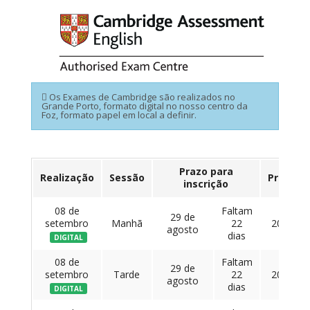
Os Exames de Cambridge são realizados no
Grande Porto, formato digital no nosso centro da
Foz, formato papel em local a definir.
Prazo para
Realização
Sessão
Preço
inscrição
08 de
Faltam
29 de
setembro
Manhã
22
201 €
agosto
dias
DIGITAL
08 de
Faltam
29 de
setembro
Tarde
22
201 €
agosto
dias
DIGITAL