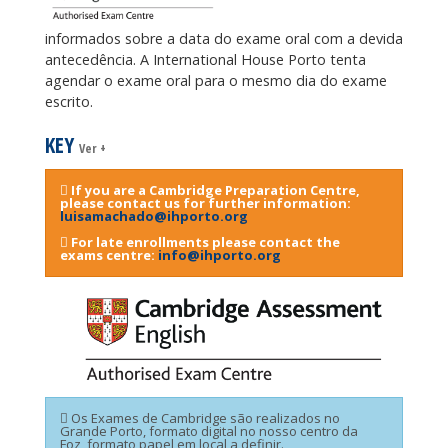
informados sobre a data do exame oral com a devida
antecedência. A International House Porto tenta
agendar o exame oral para o mesmo dia do exame
escrito.
KEY
Ver +
If you are a Cambridge Preparation Centre,
please contact us for further information:
luisamachado@ihporto.org
For late enrollments please contact the
exams centre:
info@ihporto.org
Os Exames de Cambridge são realizados no
Grande Porto, formato digital no nosso centro da
Foz, formato papel em local a definir.