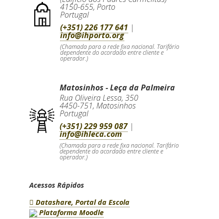
4150-655
,
Porto
Portugal
(+351) 226 177 641
|
info@ihporto.org
(Chamada para a rede fixa nacional. Tarifário
dependente do acordado entre cliente e
operador.)
Matosinhos - Leça da Palmeira
Rua Oliveira Lessa, 350
4450-751
,
Matosinhos
Portugal
(+351) 229 959 087
|
info@ihleca.com
(Chamada para a rede fixa nacional. Tarifário
dependente do acordado entre cliente e
operador.)
Acessos Rápidos
Datashare, Portal da Escola
Plataforma Moodle