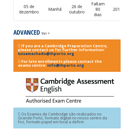
Faltam
05 de
26 de
Manhã
80
201 €
dezembro
outubro
dias
ADVANCED
Ver +
If you are a Cambridge Preparation Centre,
please contact us for further information:
luisamachado@ihporto.org
For late enrollments please contact the
exams centre:
info@ihporto.org
Os Exames de Cambridge são realizados no
Grande Porto, formato digital no nosso centro da
Foz, formato papel em local a definir.