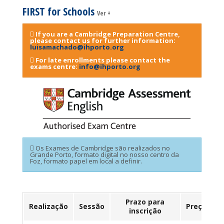
FIRST for Schools
Ver +
If you are a Cambridge Preparation Centre,
please contact us for further information:
luisamachado@ihporto.org
For late enrollments please contact the
exams centre:
info@ihporto.org
Os Exames de Cambridge são realizados no
Grande Porto, formato digital no nosso centro da
Foz, formato papel em local a definir.
Prazo para
Realização
Sessão
Preço
inscrição