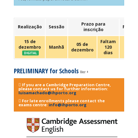
Prazo para
Realização
Sessão
Preço
inscrição
15 de
Faltam
05 de
dezembro
Manhã
120
109 €
dezembro
dias
DIGITAL
PRELIMINARY for Schools
Ver +
If you are a Cambridge Preparation Centre,
please contact us for further information:
luisamachado@ihporto.org
For late enrollments please contact the
exams centre:
info@ihporto.org