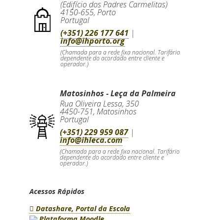
(Edifício dos Padres Carmelitas)
4150-655
,
Porto
Portugal
(+351) 226 177 641
|
info@ihporto.org
(Chamada para a rede fixa nacional. Tarifário
dependente do acordado entre cliente e
operador.)
Matosinhos - Leça da Palmeira
Rua Oliveira Lessa, 350
4450-751
,
Matosinhos
Portugal
(+351) 229 959 087
|
info@ihleca.com
(Chamada para a rede fixa nacional. Tarifário
dependente do acordado entre cliente e
operador.)
Acessos Rápidos
Datashare, Portal da Escola
Plataforma Moodle